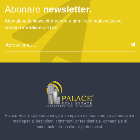
Abonare
newsletter.
Abonati-va la newsletter pentru a primi cele mai exclusive
anunturi imobiliare din Iasi.
Introduceti
adresa
Insc
email
news
pentru
a
fi
la
curent
cu
ultimele
noutati
Palace Real Estate este singura companie din Iasi care se adreseaza in
mod special dezvoltarii constructiilor rezidentiale, comerciale si
industriale intr-un climat profesionist,