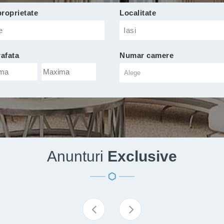
proprietate
Localitate
e
Iasi
minima
afata
Numar camere
afata
ima
Anunturi
Exclusive