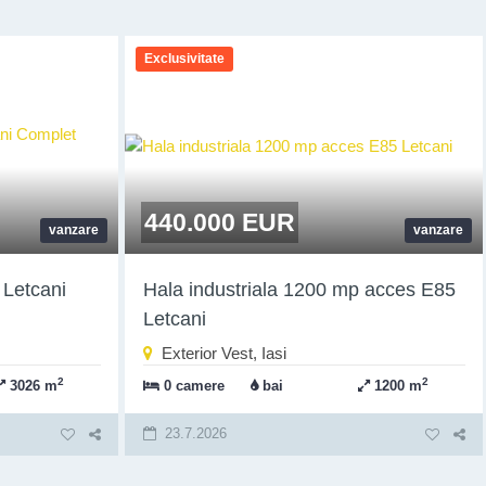
Exclusivitate
440.000 EUR
vanzare
vanzare
 Letcani
Hala industriala 1200 mp acces E85
Letcani
Exterior Vest, Iasi
2
2
3026 m
0 camere
bai
1200 m
23.7.2026