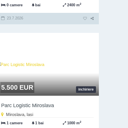
2
0 camere
bai
2400 m
23.7.2026
5.500 EUR
inchiriere
Parc Logistic Miroslava
Miroslava, Iasi
2
1 camere
1 bai
1000 m