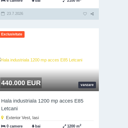
6 camere
bai
2100 m
23.7.2026
Exclusivitate
440.000 EUR
vanzare
Hala industriala 1200 mp acces E85
Letcani
Exterior Vest, Iasi
2
0 camere
bai
1200 m