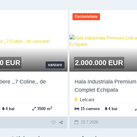
Exclusivitate
00 EUR
2.000.000 EUR
vanzare
bere ,,7 Coline,, de
Hala Industriala Premium
Complet Echipata
Letcani
2
4 bai
3500 m
15 camere
4 bai
23.7.2026