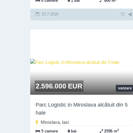
0 camere
1 bai
800 m
23.7.2026
2.596.000 EUR
vanzare
Parc Logistic in Miroslava alcătuit din 5
hale
Miroslava, Iasi
2
5 camere
bai
2596 m