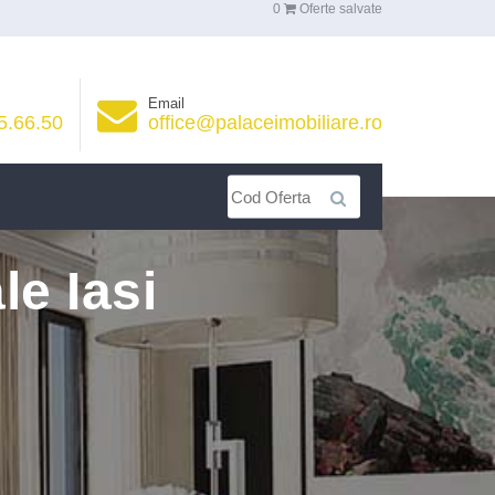
0
Oferte salvate
Email
5.66.50
office@palaceimobiliare.ro
le Iasi