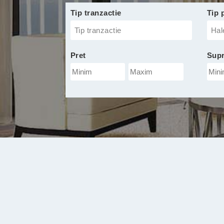
Tip tranzactie
Tip 
Tip tranzactie
Hal
minim
Pret
Supr
Pret
Supr
maxim
max