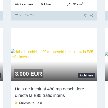
2
7 camere
1 bai
372.7 m
23.7.2026
3.000 EUR
inchiriere
Hala de inchiriat 480 mp deschidere
directa la E85 trafic intens
Miroslava, Iasi