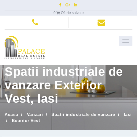
0
Oferte salvate
Meni
princi
Spatii industriale de
vanzare Exterior
Vest, Iasi
Acasa
Vanzari
Spatii industriale de vanzare
Iasi
Exterior Vest