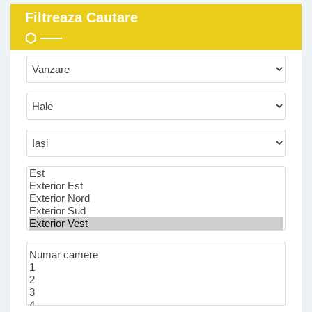
Filtreaza Cautare
Tip
Tranzactie:
Tip
Proprietate:
Localitate:
Zona:
Numar
camere: