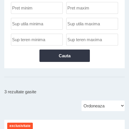
Pret
Pret
Minim:
Maxim:
Suprafata
Suprafata
utila:
utila:
Suprafata
Suprafata
teren:
teren:
3 rezultate gasite
Ordoneaza
dupa
exclusivitate