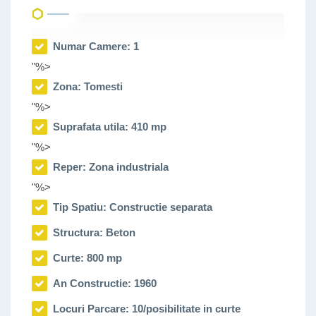
La inchiriere se percep 2 luni de garantie si chiria
pentru prima luna.
Numar Camere: 1
Comision negociabil.
"%>
Zona: Tomesti
ID intern: 2171
"%>
Aceasta oferta apartine Companiei Palace Real Estate
Suprafata utila: 410 mp
"%>
Reper: Zona industriala
"%>
Tip Spatiu: Constructie separata
Structura: Beton
Curte: 800 mp
An Constructie: 1960
Locuri Parcare: 10/posibilitate in curte