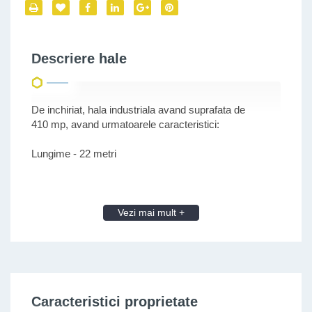
Descriere hale
De inchiriat, hala industriala avand suprafata de
410 mp, avand urmatoarele caracteristici:
Lungime - 22 metri
Latime - 18 metri
Inaltime - 2.5 metri la margine si 4.5 metri in mijloc.
Vezi mai mult +
Putere electrica instalata aprox 40KWA.
Hala are 2 usi de acces auto cu inaltimea de 2.15 metri
iar in fata halei sunt aproximativ 10-13 locuri de
parcare.
Caracteristici proprietate