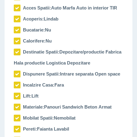
Acces Spatii:
Auto Marfa Auto in interior TIR
Acoperis:
Lindab
Bucatarie:
Nu
Calorifere:
Nu
Destinatie Spatii:
Depozitare/productie Fabrica
Hala productie Logistica Depozitare
Dispunere Spatii:
Intrare separata Open space
Incalzire Casa:
Fara
Lift:
Lift
Materiale:
Panouri Sandwich Beton Armat
Mobilat Spatii:
Nemobilat
Pereti:
Faianta Lavabil