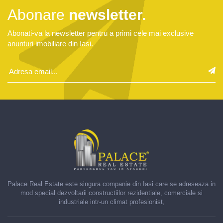
Abonare
newsletter.
Abonati-va la newsletter pentru a primi cele mai exclusive
anunturi imobiliare din Iasi.
Introduceti
adresa
Insc
email
news
pentru
a
fi
la
curent
cu
ultimele
noutati
Palace Real Estate este singura companie din Iasi care se adreseaza in
mod special dezvoltarii constructiilor rezidentiale, comerciale si
industriale intr-un climat profesionist,